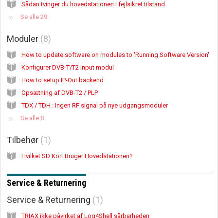
Sådan tvinger du hovedstationen i fejlsikret tilstand
Se alle 29
Moduler
8
How to update software on modules to 'Running Software Version'
Konfigurer DVB-T/T2 input modul
How to setup IP-Out backend
Opsætning af DVB-T2 / PLP
TDX / TDH : Ingen RF signal på nye udgangsmoduler
Se alle 8
Tilbehør
1
Hvilket SD Kort Bruger Hovedstationen?
Service & Returnering
Service & Returnering
1
TRIAX ikke påvirket af Log4Shell sårbarheden